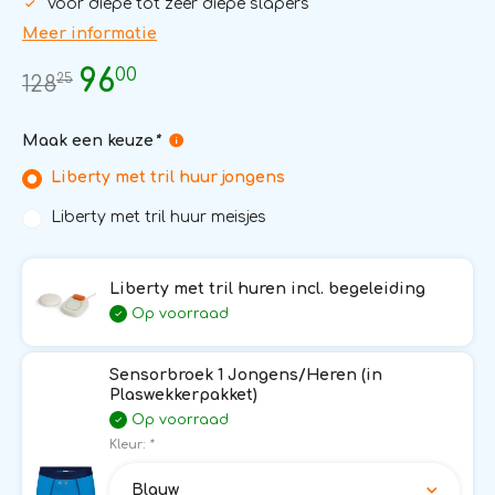
Voor diepe tot zeer diepe slapers
Meer informatie
00
96
25
128
Maak een keuze
*
Liberty met tril huur jongens
Liberty met tril huur meisjes
Liberty met tril huren incl. begeleiding
Op voorraad
Sensorbroek 1 Jongens/Heren (in
Plaswekkerpakket)
Op voorraad
Kleur:
*
Blauw