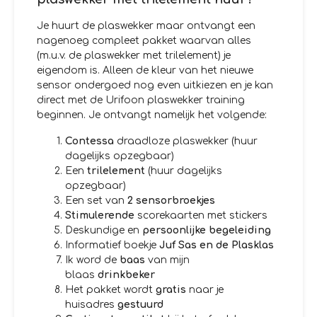
Je huurt de plaswekker maar ontvangt een
nagenoeg compleet pakket waarvan alles
(m.u.v. de plaswekker met trilelement) je
eigendom is. Alleen de kleur van het nieuwe
sensor ondergoed nog even uitkiezen en je kan
direct met de Urifoon plaswekker training
beginnen. Je ontvangt namelijk het volgende:
Contessa
draadloze plaswekker (huur
dagelijks opzegbaar)
Een
trilelement
(huur dagelijks
opzegbaar)
Een set van
2 sensorbroekjes
Stimulerende
scorekaarten met stickers
Deskundige en
persoonlijke begeleiding
Informatief boekje
Juf Sas en de Plasklas
Ik word de
baas
van mijn
blaas
drinkbeker
Het pakket wordt
gratis
naar je
huisadres
gestuurd