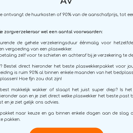
AV
e ontvangt de huurkosten of 90% van de aanschafprijs, tot 
 je zorgverzekeraar wel een aantal voorwaarden:
urende de gehele verzekeringsduur éénmalig voor hetzelfd
n vergoeding van een plaswekker.
betaling zelf voor te schieten en achteraf bij je verzekering te d
n? Bestel direct hieronder het beste plaswekkerpakket voor jo
eiding is ruim 90% al binnen enkele maanden van het bedplasse
lassen! Hoe fijn zou dat zijn!
best makkelijk wakker of slaapt het juist super diep? Is h
ieronder aan en je ziet direct welke plaswekker het beste past bij
t en je ziet gelijk ons advies.
t pakket naar keuze en ga binnen enkele dagen aan de slag 
e pakken.