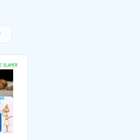
r
E SLAPER