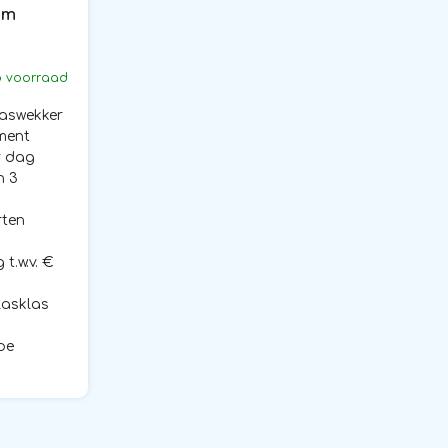
am
 voorraad
laswekker
ment
r dag
n 3
rten
t.w.v. €
lasklas
pe