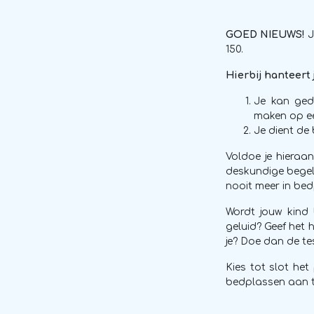
GOED NIEUWS!
J
150.
Hierbij hanteert
Je kan ged
maken op ee
Je dient de 
Voldoe je hieraa
deskundige begel
nooit meer in bedp
Wordt jouw kind 
geluid? Geef het h
je? Doe dan de tes
Kies tot slot he
bedplassen aan t