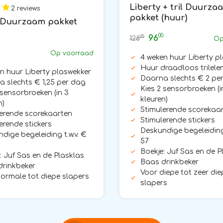
Liberty + tril Duurza
2 reviews
pakket (huur)
 Duurzaam pakket
00
96
25
128
Op
Op voorraad
4 weken huur Liberty p
Huur draadloos trilele
n huur Liberty plaswekker
Daarna slechts € 2 pe
 slechts € 1,25 per dag
Kies 2 sensorbroeken (i
 sensorbroeken (in 3
kleuren)
n)
Stimulerende scorekaa
erende scorekaarten
Stimulerende stickers
erende stickers
Deskundige begeleiding 
dige begeleiding t.w.v. €
57
Boekje: Juf Sas en de P
: Juf Sas en de Plasklas
Baas drinkbeker
drinkbeker
Voor diepe tot zeer die
ormale tot diepe slapers
slapers