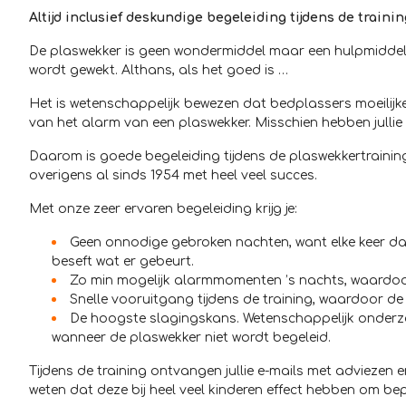
Altijd inclusief deskundige begeleiding tijdens de trainin
De plaswekker is geen wondermiddel maar een hulpmiddel bij
wordt gewekt. Althans, als het goed is …
Het is wetenschappelijk bewezen dat bedplassers moeilijke
van het alarm van een plaswekker. Misschien hebben jullie di
Daarom is goede begeleiding tijdens de plaswekkertraining 
overigens al sinds 1954 met heel veel succes.
Met onze zeer ervaren begeleiding krijg je:
Geen onnodige gebroken nachten, want elke keer dat
beseft wat er gebeurt.
Zo min mogelijk alarmmomenten ’s nachts, waardoor
Snelle vooruitgang tijdens de training, waardoor de 
De hoogste slagingskans. Wetenschappelijk onderzo
wanneer de plaswekker niet wordt begeleid.
Tijdens de training ontvangen jullie e-mails met adviezen e
weten dat deze bij heel veel kinderen effect hebben om bep