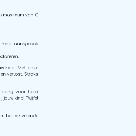
een maximum van €
e kind aanspraak
eclareren.
uw kind. Met onze
n verlost. Straks
et bang voor hard
 jouw kind. Twijfel
om het vervelende