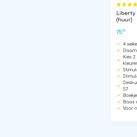
Liberty
(huur)
00
75
4 weke
Daarna
Kies 2
kleure
Stimul
Stimul
Deskun
57
Boekje
Baas 
Voor n