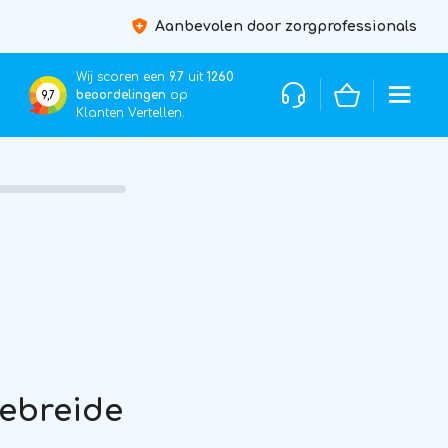
Aanbevolen door zorgprofessionals
Wij scoren een
9.7
uit
1260
beoordelingen
op
9,7
Klanten Vertellen.
gebreide