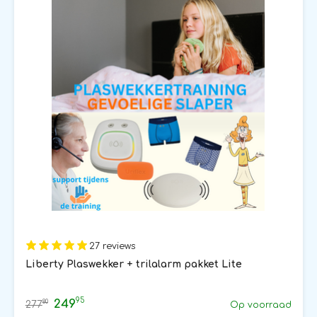
27 reviews
Liberty Plaswekker + trilalarm pakket Lite
95
249
80
277
Op voorraad