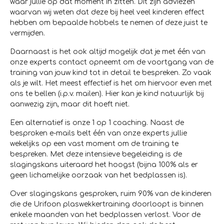
waar jullie op dat moment in zitten. Dit zijn adviezen
waarvan wij weten dat deze bij heel veel kinderen effect
hebben om bepaalde hobbels te nemen of deze juist te
vermijden.
Daarnaast is het ook altijd mogelijk dat je met één van
onze experts contact opneemt om de voortgang van de
training van jouw kind tot in detail te bespreken. Zo vaak
als je wilt. Het meest effectief is het om hiervoor even met
ons te bellen (i.p.v. mailen). Hier kan je kind natuurlijk bij
aanwezig zijn, maar dit hoeft niet.
Een alternatief is onze 1 op 1 coaching. Naast de
besproken e-mails belt één van onze experts jullie
wekelijks op een vast moment om de training te
bespreken. Met deze intensieve begeleiding is de
slagingskans uiteraard het hoogst (bijna 100% als er
geen lichamelijke oorzaak van het bedplassen is).
Over slagingskans gesproken, ruim 90% van de kinderen
die de Urifoon plaswekkertraining doorloopt is binnen
enkele maanden van het bedplassen verlost. Voor de