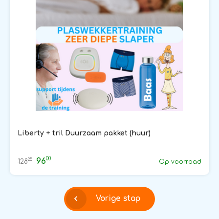
Liberty + tril Duurzaam pakket (huur)
00
96
25
128
Op voorraad
Vorige stap