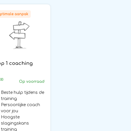
ptimale aanpak
op 1 coaching
00
2
Op voorraad
Beste hulp tijdens de
training
Persoonlijke coach
voor jou
Hoogste
slagingskans
training