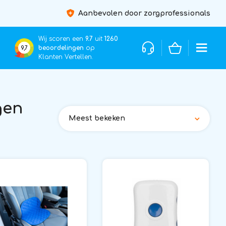
Aanbevolen door zorgprofessionals
Wij scoren een
9.7
uit
1260
beoordelingen
op
9,7
Klanten Vertellen.
gen
Meest bekeken