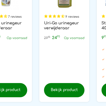
7 reviews
9 reviews
 urinegeur
Uri-Go urinegeur
S
deraar
verwijderaar
4
les
concentraat 1L
5
95
9
24
9
95
29
Op voorraad
Op voorraad
ijk product
Bekijk product