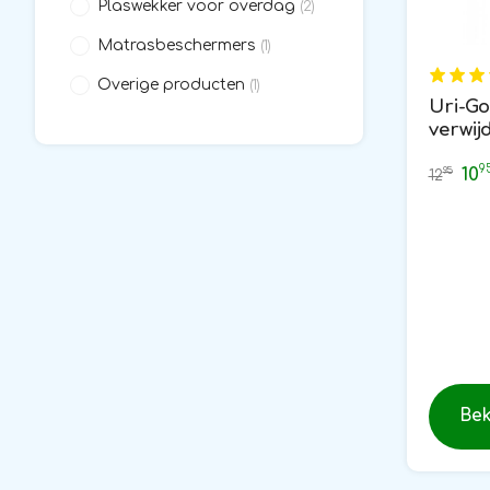
Plaswekker voor overdag
(2)
Matrasbeschermers
(1)
Overige producten
(1)
Uri-Go
verwij
sprayf
9
10
95
12
Bek