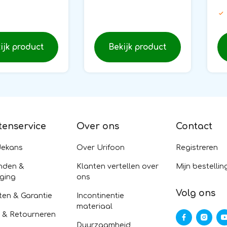
ijk product
Bekijk product
tenservice
Over ons
Contact
dekans
Over Urifoon
Registreren
nden &
Klanten vertellen over
Mijn bestellin
ging
ons
Volg ons
ten & Garantie
Incontinentie
materiaal
n & Retourneren
Duurzaamheid