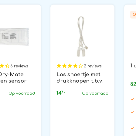
O
1 
6 reviews
2 reviews
 Dry-Mate
Los snoertje met
ren sensor
drukknopen t.b.v.
8
ers
Apollo 24
95
14
Op voorraad
Op voorraad