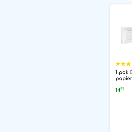
1 pak
papie
inlegg
95
14