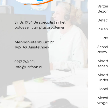
Verze
Bezor
Defec
Sinds 1954 dé specialist in het
oplossen van plasproblemen
Ruile
100 da
Mennonietenbuurt 29
Score
1427 AX Amstelhoek
down
Maatt
0297 760 001
senso
info@urifoon.nl
Maatt
Unde
Handl
Meest
vrage