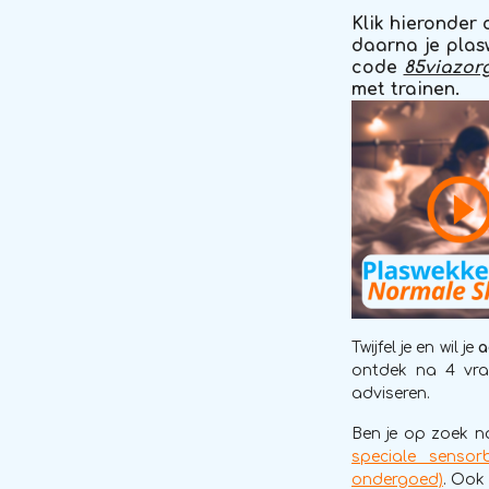
Klik hieronder 
daarna je plas
code
85viazor
met trainen.
Twijfel je en wil je
a
ontdek na 4 vrag
adviseren.
Ben je op zoek n
speciale sensor
ondergoed)
. Ook