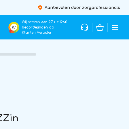
Aanbevolen door zorgprofessionals
Wij scoren een
9.7
uit
1260
beoordelingen
op
9,7
Klanten Vertellen.
ZZin