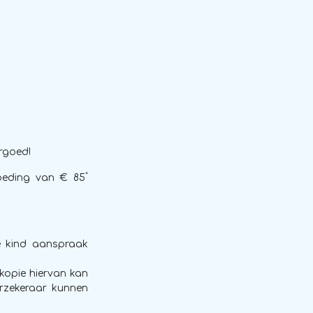
rgoed!
*
oeding van € 85
e kind aanspraak
 kopie hiervan kan
rzekeraar kunnen