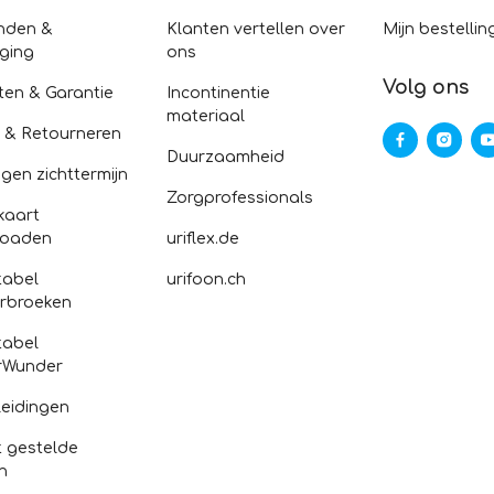
nden &
Klanten vertellen over
Mijn bestellin
ging
ons
Volg ons
ten & Garantie
Incontinentie
materiaal
n & Retourneren
Duurzaamheid
gen zichttermijn
Zorgprofessionals
kaart
loaden
uriflex.de
abel
urifoon.ch
rbroeken
abel
rWunder
eidingen
 gestelde
n