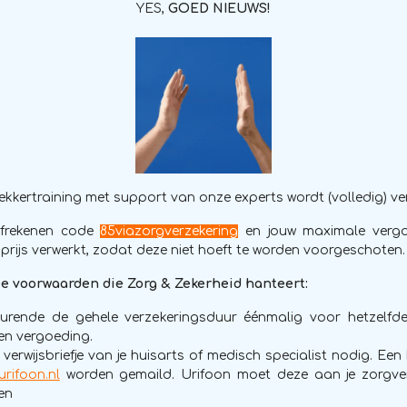
YES,
GOED NIEUWS!
kkertraining met support van onze experts wordt (volledig) ve
 afrekenen code
85viazorgverzekering
en jouw maximale verg
e prijs verwerkt, zodat deze niet hoeft te worden voorgeschoten.
ee voorwaarden die Zorg & Zekerheid hanteert:
urende de gehele verzekeringsduur éénmalig voor hetzelfd
en vergoeding.
verwijsbriefje van je huisarts of medisch specialist nodig. Een
rifoon.nl
worden gemaild. Urifoon moet deze aan je zorgve
en