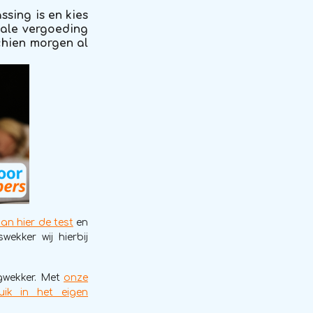
ssing is en kies
male vergoeding
chien morgen al
an hier de test
en
ekker wij hierbij
gwekker. Met
onze
uik in het eigen