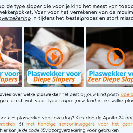
op de type slaper die voor je kind het meest van toepa
wekkerpakket. Voer voor het verrekenen van de maxi
gverzekering
in tijdens het bestelproces en start miss
dvies over welke plaswekker
het best bij jouw kind past?
Doe d
en direct wat voor type slaper jouw kind is en welke plasw
aar een plaswekker voor overdag? Kies dan de Apollo 24 da
broeken
óf
met handige sensor-inleggers voor het gebr
 hier kan je de code 85viazorgverzekering voor gebruiken.