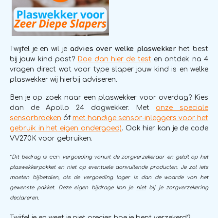
Twijfel je en wil je
advies over welke plaswekker
het best
bij jouw kind past?
Doe dan hier de test
en ontdek na 4
vragen direct wat voor type slaper jouw kind is en welke
plaswekker wij hierbij adviseren.
Ben je op zoek naar een plaswekker voor overdag? Kies
dan de Apollo 24 dagwekker. Met
onze speciale
sensorbroeken
óf
met handige sensor-inleggers voor het
gebruik in het eigen ondergoed)
. Ook hier kan je de code
VV270K voor gebruiken.
*
Dit bedrag is
een
vergoeding vanuit de zorgverzekeraar en geldt op het
plaswekkerpakket en niet op eventuele aanvullende producten. Je zal iets
moeten bijbetalen, als de vergoeding lager is dan de waarde van het
gewenste pakket. Deze eigen bijdrage kan je
niet
bij je zorgverzekering
declareren.
Twijfel je en weet je niet precies hoe je bent verzekerd?