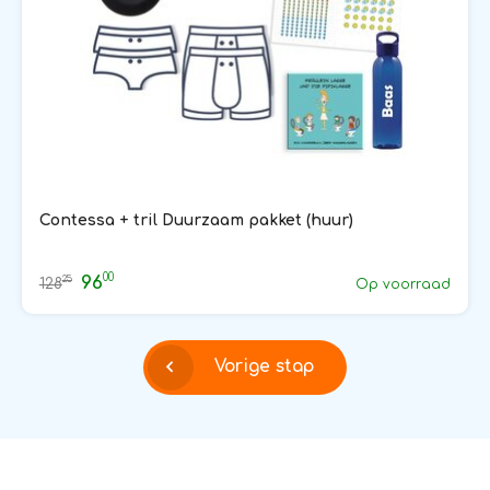
Contessa + tril Duurzaam pakket (huur)
00
96
25
128
Op voorraad
Vorige stap