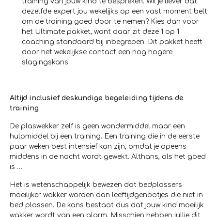
training van jouw kind te bespreken. Wil je liever dat
dezelfde expert jou wekelijks op een vast moment belt
om de training goed door te nemen? Kies dan voor
het Ultimate pakket, want daar zit deze 1 op 1
coaching standaard bij inbegrepen. Dit pakket heeft
door het wekelijkse contact een nog hogere
slagingskans.
Altijd inclusief deskundige begeleiding tijdens de
training
De plaswekker zelf is geen wondermiddel maar een
hulpmiddel bij een training. Een training die in de eerste
paar weken best intensief kan zijn, omdat je opeens
middens in de nacht wordt gewekt. Althans, als het goed
is …
Het is wetenschappelijk bewezen dat bedplassers
moeilijker wakker worden dan leeftijdgenootjes die niet in
bed plassen. De kans bestaat dus dat jouw kind moeilijk
wakker wordt van een alarm. Misschien hebben jullie dit