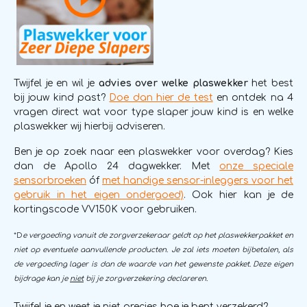
Twijfel je en wil je
advies over welke plaswekker
het best
bij jouw kind past?
Doe dan hier de test
en ontdek na 4
vragen direct wat voor type slaper jouw kind is en welke
plaswekker wij hierbij adviseren.
Ben je op zoek naar een plaswekker voor overdag? Kies
dan de Apollo 24 dagwekker. Met
onze speciale
sensorbroeken
óf
met handige sensor-inleggers voor het
gebruik in het eigen ondergoed)
. Ook hier kan je de
kortingscode VV150K voor gebruiken.
*D
e vergoeding vanuit de zorgverzekeraar geldt op het plaswekkerpakket en
niet op eventuele aanvullende producten. Je zal iets moeten bijbetalen, als
de vergoeding lager is dan de waarde van het gewenste pakket. Deze eigen
bijdrage kan je
niet
bij je zorgverzekering declareren.
Twijfel je en weet je niet precies hoe je bent verzekerd?