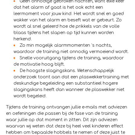
Geen onnodige gebroken nachten, want elke keer
dat het alarm af gaat is het ook echt een
leermoment voor jouw kind. Het wordt snel en goed
wakker van het alarm en beseft wat er gebeurt. Zo
wordt al snel geleerd hoe de prikkels van de volle
blaas tijdens het slapen op tijd kunnen worden
herkend.
Zo min mogelijk alarmmomenten ’s nachts,
waardoor de training niet onnodig vermoeiend wordt.
Snelle vooruitgang tijdens de training, waardoor
de motivatie hoog blijft.
De hoogste slagingskans. Wetenschappelijk
onderzoek toont aan dat een plaswekkertraining met
deskundige begeleiding een substantieel hogere
slagingskans heeft dan wanneer de plaswekker niet
wordt begeleid.
Tijdens de training ontvangen jullie e-mails met adviezen
en oefeningen die passen bij de fase van de training
waar jullie op dat moment in zitten. Dit zijn adviezen
waarvan wij weten dat deze bij heel veel kinderen effect
hebben om bepaalde hobbels te nemen of deze juist te