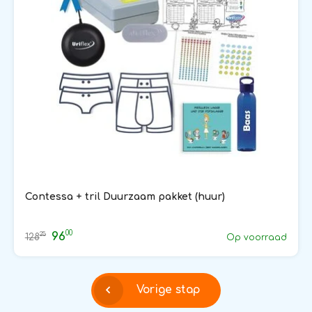
Contessa + tril Duurzaam pakket (huur)
00
96
25
128
Op voorraad
Vorige stap