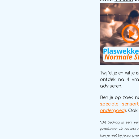
Twijfel je en wil je
a
ontdek na 4 vrag
adviseren.
Ben je op zoek n
speciale sensor
ondergoed)
. Ook
*
Dit bedrag is
een
ve
producten. Je zal iets
kan je
niet
bij je zorgve