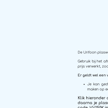
De Urifoon plaswe
Gebruik bij het a
prijs verwerkt, z
Er geldt wel een
Je kan ged
maken op e
Klik hieronder 
daarna je plas
code
VV150K
in