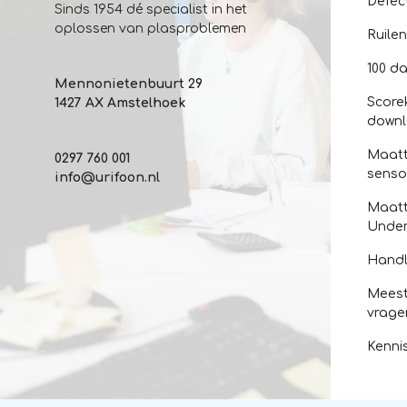
Defec
Sinds 1954 dé specialist in het
oplossen van plasproblemen
Ruile
100 da
Mennonietenbuurt 29
Score
1427 AX Amstelhoek
down
Maatt
0297 760 001
senso
info@urifoon.nl
Maatt
Unde
Handl
Meest
vrage
Kenni