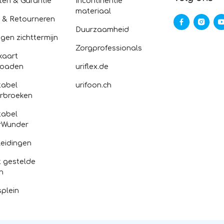
ten & Garantie
Incontinentie
materiaal
n & Retourneren
Duurzaamheid
gen zichttermijn
Zorgprofessionals
kaart
loaden
uriflex.de
abel
urifoon.ch
rbroeken
abel
rWunder
eidingen
 gestelde
n
splein