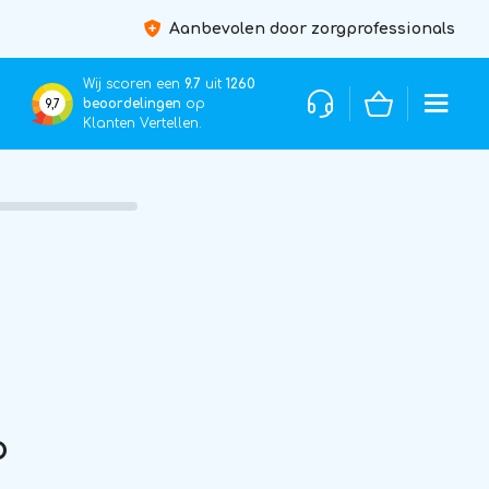
Aanbevolen door zorgprofessionals
Wij scoren een
9.7
uit
1260
beoordelingen
op
9,7
Klanten Vertellen.
p