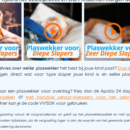
dvies over welke plaswekker
het best bij jouw kind past?
Doe d
en direct wat voor type slaper jouw kind is en welke plasw
aar een plaswekker voor overdag? Kies dan de Apollo 24 da
broeken
óf
met handige sensor-inleggers voor het gebr
 hier kan je de code VV150K voor gebruiken.
rgoeding vanuit de zorgverzekeraar en geldt op het plaswekkerpakket en niet op
 moeten bijbetalen, als de vergoeding lager is dan de waarde van het gewenste pakk
rzekering declareren
.