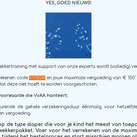
YES, GOED NIEUWS!
kkertraining met support van onze experts wordt (volledig) ve
*
frekenen code
VV150K
en jouw maximale vergoeding van € 150
odat deze niet hoeft te worden voorgeschoten.
 voorwaarde die VvAA hanteert:
urende de gehele verzekeringsduur éénmalig voor hetzelfd
en vergoeding.
op de type slaper die voor je kind het meest van toepa
wekkerpakket. Voer voor het verrekenen van de maxi
 tijdens het bestelproces en start misschien morgen a