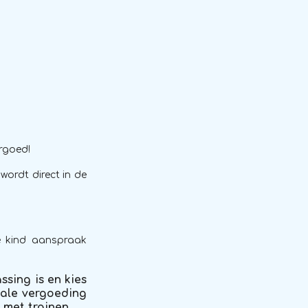
rgoed!
wordt direct in de
e kind aanspraak
ssing is en kies
male vergoeding
l met trainen.