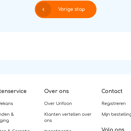
Vorige stap
tenservice
Over ons
Contact
dekans
Over Urifoon
Registreren
nden &
Klanten vertellen over
Mijn bestellin
ging
ons
Volg ons