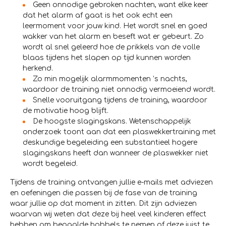
Geen onnodige gebroken nachten, want elke keer
dat het alarm af gaat is het ook echt een
leermoment voor jouw kind. Het wordt snel en goed
wakker van het alarm en beseft wat er gebeurt. Zo
wordt al snel geleerd hoe de prikkels van de volle
blaas tijdens het slapen op tijd kunnen worden
herkend.
Zo min mogelijk alarmmomenten ’s nachts,
waardoor de training niet onnodig vermoeiend wordt.
Snelle vooruitgang tijdens de training, waardoor
de motivatie hoog blijft.
De hoogste slagingskans. Wetenschappelijk
onderzoek toont aan dat een plaswekkertraining met
deskundige begeleiding een substantieel hogere
slagingskans heeft dan wanneer de plaswekker niet
wordt begeleid.
Tijdens de training ontvangen jullie e-mails met adviezen
en oefeningen die passen bij de fase van de training
waar jullie op dat moment in zitten. Dit zijn adviezen
waarvan wij weten dat deze bij heel veel kinderen effect
hebben om bepaalde hobbels te nemen of deze juist te