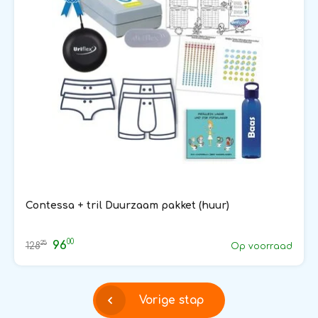
Contessa + tril Duurzaam pakket (huur)
00
96
25
128
Op voorraad
Vorige stap