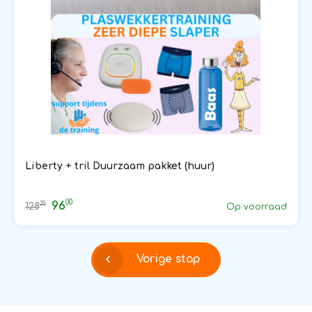
Liberty + tril Duurzaam pakket (huur)
00
96
25
128
Op voorraad
Vorige stap