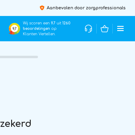
Aanbevolen door zorgprofessionals
Wij scoren een
9.7
uit
1260
beoordelingen
op
9,7
Klanten Vertellen.
rzekerd