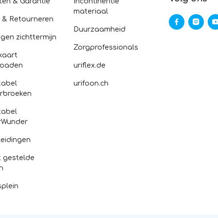
ten & Garantie
Incontinentie
materiaal
n & Retourneren
Duurzaamheid
gen zichttermijn
Zorgprofessionals
kaart
loaden
uriflex.de
abel
urifoon.ch
rbroeken
abel
rWunder
eidingen
 gestelde
n
splein