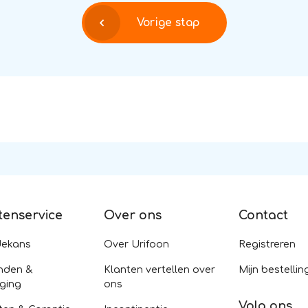
Vorige stap
tenservice
Over ons
Contact
dekans
Over Urifoon
Registreren
nden &
Klanten vertellen over
Mijn bestellin
ging
ons
Volg ons