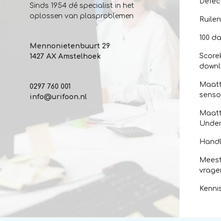
Defec
Sinds 1954 dé specialist in het
oplossen van plasproblemen
Ruile
100 da
Mennonietenbuurt 29
Score
1427 AX Amstelhoek
down
Maatt
0297 760 001
senso
info@urifoon.nl
Maatt
Unde
Handl
Meest
vrage
Kenni