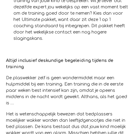
training van jouw kind te bespreken. Wil je liever dat
dezelfde expert jou wekelijks op een vast moment belt
om de training goed door te nemen? Kies dan voor
het Ultimate pakket, want daar zit deze 1 op 1
coaching standaard bij inbegrepen. Dit pakket heeft
door het wekelijkse contact een nog hogere
slagingskans.
Altijd inclusief deskundige begeleiding tijdens de
training
De plaswekker zelf is geen wondermiddel maar een
hulpmiddel bij een training. Een training die in de eerste
paar weken best intensief kan zijn, omdat je opeens
middens in de nacht wordt gewekt. Althans, als het goed
is …
Het is wetenschappelijk bewezen dat bedplassers
moeilijker wakker worden dan leeftijdgenootjes die niet in
bed plassen. De kans bestaat dus dat jouw kind moeilijk
wakker wordt van een alarm. Misschien hebben jullie dit