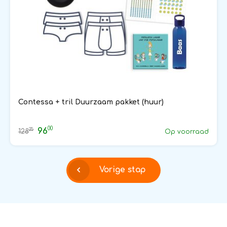
Contessa + tril Duurzaam pakket (huur)
00
96
25
128
Op voorraad
Vorige stap