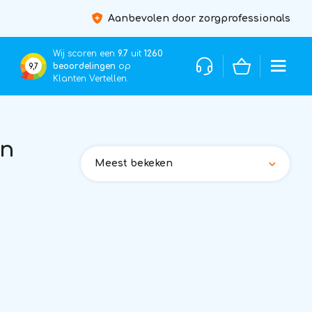
Aanbevolen door zorgprofessionals
Wij scoren een
9.7
uit
1260
beoordelingen
op
9,7
Klanten Vertellen.
en
Meest bekeken