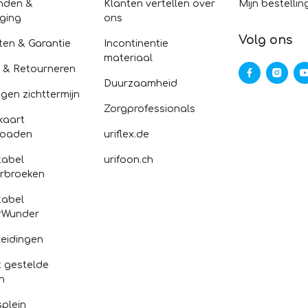
nden &
Klanten vertellen over
Mijn bestellin
ging
ons
Volg ons
ten & Garantie
Incontinentie
materiaal
n & Retourneren
Duurzaamheid
gen zichttermijn
Zorgprofessionals
kaart
loaden
uriflex.de
abel
urifoon.ch
rbroeken
abel
rWunder
eidingen
 gestelde
n
splein