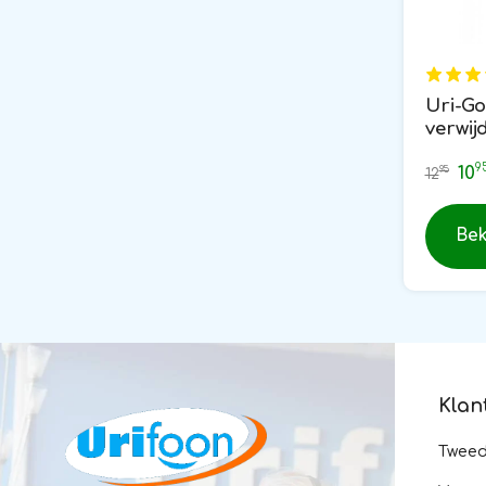
Uri-Go
verwij
sprayf
9
10
95
12
Bek
Klan
Twee