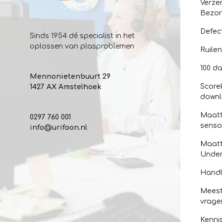
Verze
Bezor
Defec
Sinds 1954 dé specialist in het
oplossen van plasproblemen
Ruile
100 da
Mennonietenbuurt 29
Score
1427 AX Amstelhoek
down
Maatt
0297 760 001
senso
info@urifoon.nl
Maatt
Unde
Handl
Meest
vrage
Kenni