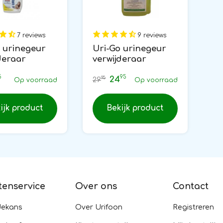
7 reviews
9 reviews
 urinegeur
Uri-Go urinegeur
deraar
verwijderaar
les
concentraat 1L
5
95
24
95
29
Op voorraad
Op voorraad
ijk product
Bekijk product
tenservice
Over ons
Contact
dekans
Over Urifoon
Registreren