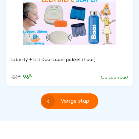
Liberty + tril Duurzaam pakket (huur)
00
96
25
128
Op voorraad
Vorige stap