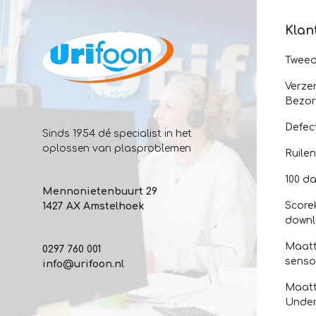
Klan
Twee
Verze
Bezor
Defec
Sinds 1954 dé specialist in het
oplossen van plasproblemen
Ruile
100 da
Mennonietenbuurt 29
Score
1427 AX Amstelhoek
down
Maatt
0297 760 001
senso
info@urifoon.nl
Maatt
Unde