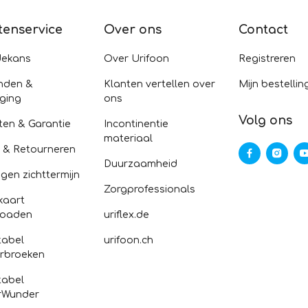
tenservice
Over ons
Contact
dekans
Over Urifoon
Registreren
nden &
Klanten vertellen over
Mijn bestellin
ging
ons
Volg ons
ten & Garantie
Incontinentie
materiaal
n & Retourneren
Duurzaamheid
gen zichttermijn
Zorgprofessionals
kaart
loaden
uriflex.de
abel
urifoon.ch
rbroeken
abel
rWunder