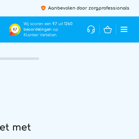
Aanbevolen door zorgprofessionals
Wij scoren een
9.7
uit
1260
beoordelingen
op
9,7
Klanten Vertellen.
et met