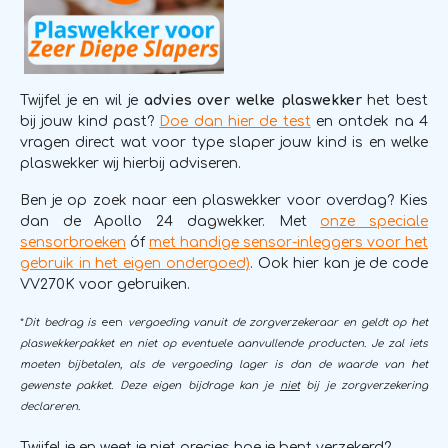
Twijfel je en wil je
advies over welke plaswekker
het best
bij jouw kind past?
Doe dan hier de test
en ontdek na 4
vragen direct wat voor type slaper jouw kind is en welke
plaswekker wij hierbij adviseren.
Ben je op zoek naar een plaswekker voor overdag? Kies
dan de Apollo 24 dagwekker. Met
onze speciale
sensorbroeken
óf
met handige sensor-inleggers voor het
gebruik in het eigen ondergoed)
. Ook hier kan je de code
VV270K voor gebruiken.
*
Dit bedrag is
een
vergoeding vanuit de zorgverzekeraar en geldt op het
plaswekkerpakket en niet op eventuele aanvullende producten. Je zal iets
moeten bijbetalen, als de vergoeding lager is dan de waarde van het
gewenste pakket. Deze eigen bijdrage kan je
niet
bij je zorgverzekering
declareren.
Twijfel je en weet je niet precies hoe je bent verzekerd?