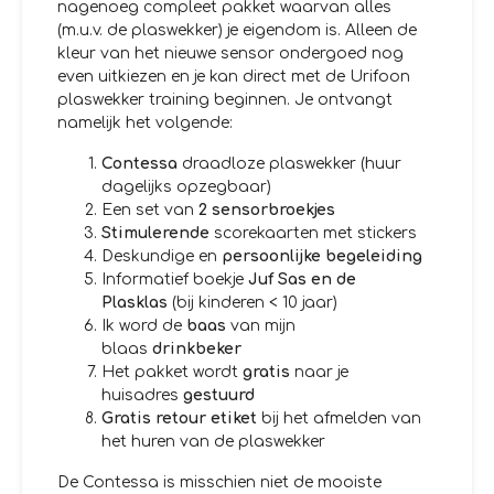
nagenoeg compleet pakket waarvan alles
(m.u.v. de plaswekker) je eigendom is. Alleen de
kleur van het nieuwe sensor ondergoed nog
even uitkiezen en je kan direct met de Urifoon
plaswekker training beginnen. Je ontvangt
namelijk het volgende:
Contessa
draadloze plaswekker (huur
dagelijks opzegbaar)
Een set van
2
sensorbroekjes
Stimulerende
scorekaarten met stickers
Deskundige en
persoonlijke begeleiding
Informatief boekje
Juf Sas en de
Plasklas
(bij kinderen < 10 jaar)
Ik word de
baas
van mijn
blaas
drinkbeker
Het pakket wordt
gratis
naar je
huisadres
gestuurd
Gratis retour etiket
bij het afmelden van
het huren van de plaswekker
De Contessa is misschien niet de mooiste