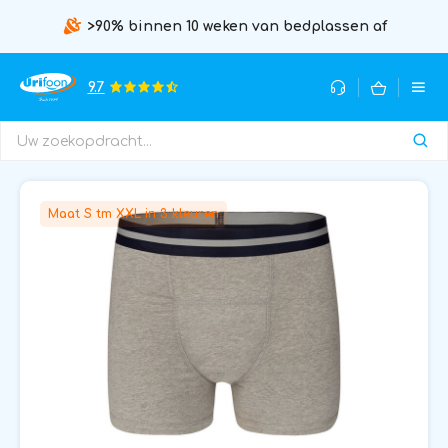
>90% binnen 10 weken van bedplassen af
9.7
Maat S tm XXL in 3 kleuren