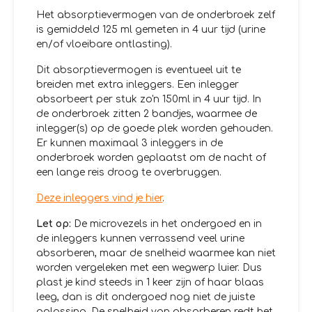
Het absorptievermogen van de onderbroek zelf
is gemiddeld 125 ml gemeten in 4 uur tijd (urine
en/of vloeibare ontlasting).
Dit absorptievermogen is eventueel uit te
breiden met extra inleggers. Een inlegger
absorbeert per stuk zo'n 150ml in 4 uur tijd. In
de onderbroek zitten 2 bandjes, waarmee de
inlegger(s) op de goede plek worden gehouden.
Er kunnen maximaal 3 inleggers in de
onderbroek worden geplaatst om de nacht of
een lange reis droog te overbruggen.
Deze inleggers vind je hier
.
Let op:
De microvezels in het ondergoed en in
de inleggers kunnen verrassend veel urine
absorberen, maar de snelheid waarmee kan niet
worden vergeleken met een wegwerp luier. Dus
plast je kind steeds in 1 keer zijn of haar blaas
leeg, dan is dit ondergoed nog niet de juiste
oplossing. De snelheid van absorberen redt het