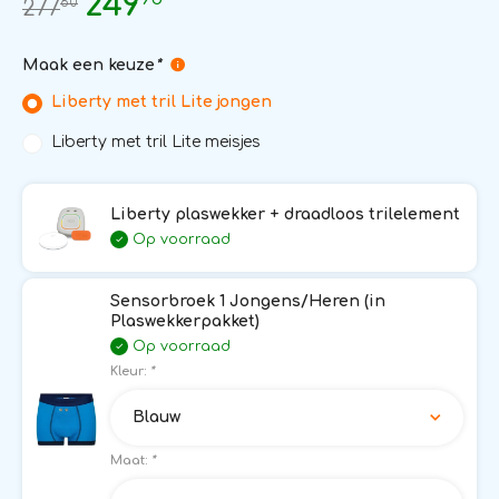
249
80
277
Maak een keuze
*
Liberty met tril Lite jongen
Liberty met tril Lite meisjes
Liberty plaswekker + draadloos trilelement
Op voorraad
Sensorbroek 1 Jongens/Heren (in
Plaswekkerpakket)
Op voorraad
Kleur:
*
Blauw
Maat:
*