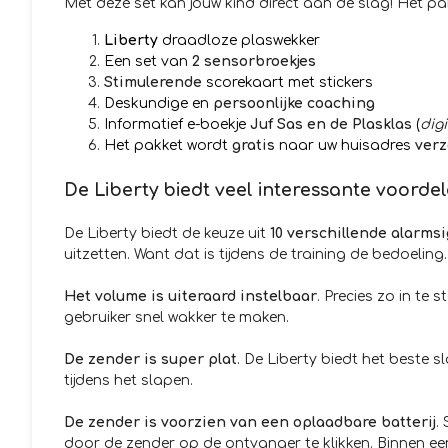
Met deze set kan jouw kind direct aan de slag! Het pak
Liberty
draadloze plaswekker
Een set van
2 sensorbroekjes
Stimulerende
scorekaart met stickers
Deskundige en
persoonlijke coaching
Informatief e-boekje
Juf Sas en de Plasklas
(
digi
Het pakket wordt
gratis
naar uw huisadres
ver
De Liberty biedt veel interessante voordel
De Liberty biedt de keuze uit
10 verschillende alarms
uitzetten. Want dat is tijdens de training de bedoeling.
Het volume is uiteraard instelbaar
. Precies zo in te
gebruiker snel wakker te maken.
De zender is super plat
. De Liberty biedt het beste 
tijdens het slapen.
De zender is voorzien van een oplaadbare batterij
.
door de zender op de ontvanger te klikken. Binnen ee