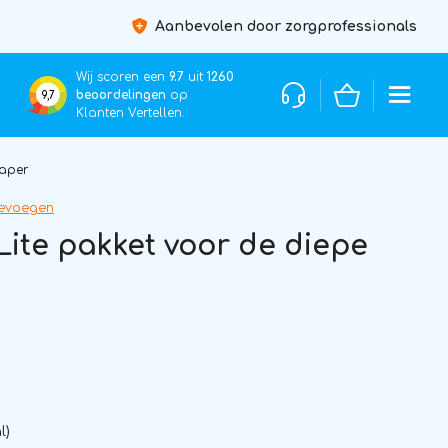
Aanbevolen door zorgprofessionals
Wij scoren een
9.7
uit
1260
beoordelingen
op
9,7
Klanten Vertellen.
laper
oevoegen
Lite pakket voor de diepe
l)