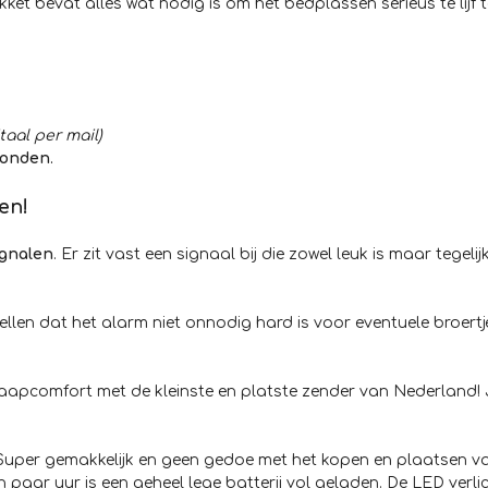
ket bevat alles wat nodig is om het bedplassen serieus te lijf 
taal per mail)
zonden
.
en!
ignalen
. Er zit vast een signaal bij die zowel leuk is maar tegelijk
 stellen dat het alarm niet onnodig hard is voor eventuele broert
slaapcomfort met de kleinste en platste zender van Nederland! 
 Super gemakkelijk en geen gedoe met het kopen en plaatsen va
n paar uur is een geheel lege batterij vol geladen. De LED ver