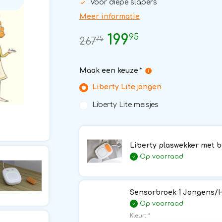
Voor diepe slapers
Meer informatie
95
199
75
267
Maak een keuze
*
Liberty Lite jongen
Liberty Lite meisjes
Liberty plaswekker met b
Op voorraad
Sensorbroek 1 Jongens/H
Op voorraad
Kleur:
*