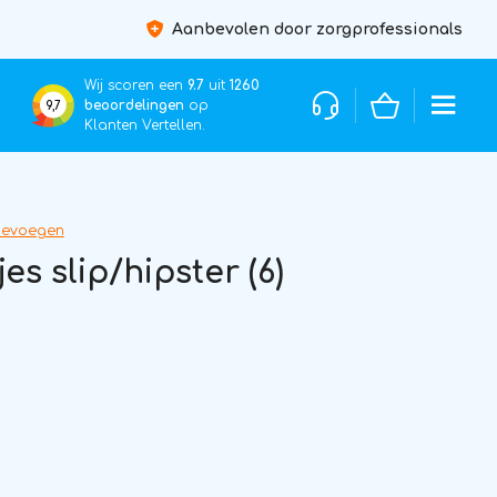
Aanbevolen door zorgprofessionals
Wij scoren een
9.7
uit
1260
beoordelingen
op
9,7
Klanten Vertellen.
oevoegen
 slip/hipster (6)