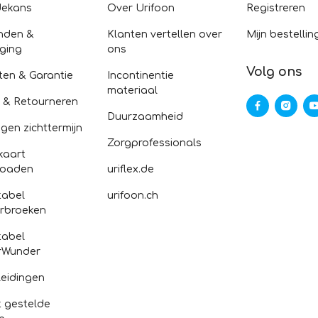
dekans
Over Urifoon
Registreren
nden &
Klanten vertellen over
Mijn bestellin
ging
ons
Volg ons
ten & Garantie
Incontinentie
materiaal
n & Retourneren
Duurzaamheid
gen zichttermijn
Zorgprofessionals
kaart
loaden
uriflex.de
abel
urifoon.ch
rbroeken
abel
rWunder
eidingen
 gestelde