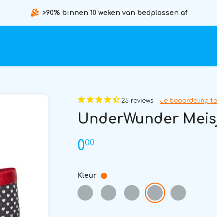
>90% binnen 10 weken van bedplassen af
25 reviews -
Je beoordeling t
UnderWunder Meisjes
00
0
Kleur