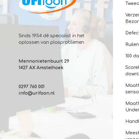
Twee
Verze
Bezor
Defec
Sinds 1954 dé specialist in het
oplossen van plasproblemen
Ruile
100 da
Mennonietenbuurt 29
Score
1427 AX Amstelhoek
down
Maatt
0297 760 001
senso
info@urifoon.nl
Maatt
Unde
Handl
Meest