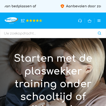
Aanbevolen door zorgprofessionals
9.7
Starten met de
plaswekker
training onder
schooltijd of