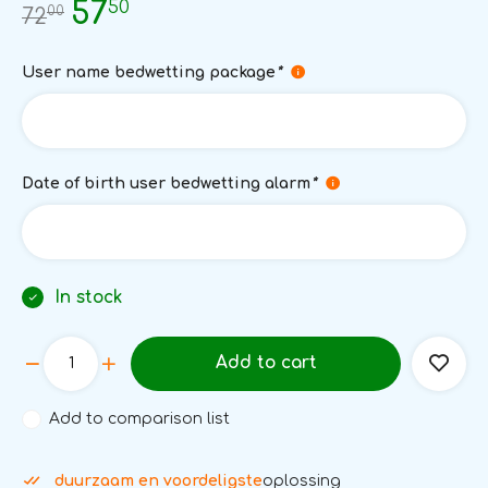
50
57
00
72
User name bedwetting package
*
Date of birth user bedwetting alarm
*
In stock
Add to cart
Add to comparison list
duurzaam en voordeligste
oplossing