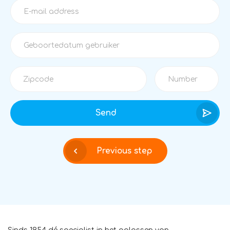
Send
Previous step