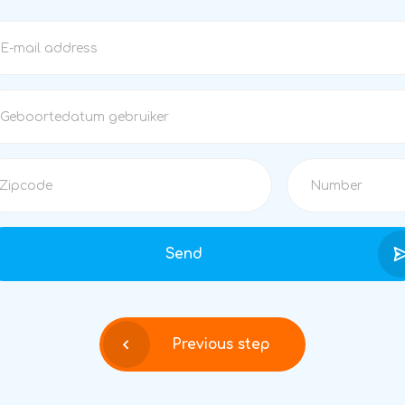
Send
Previous step