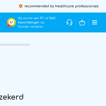
recommended by healthcare professionals
Wij scoren een
9.7
uit
1260
beoordelingen
op
9,7
Klanten Vertellen.
rzekerd