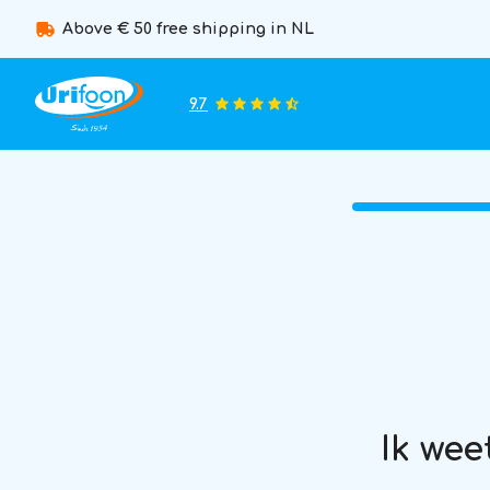
Above € 50 free shipping in NL
9.7
Ik wee