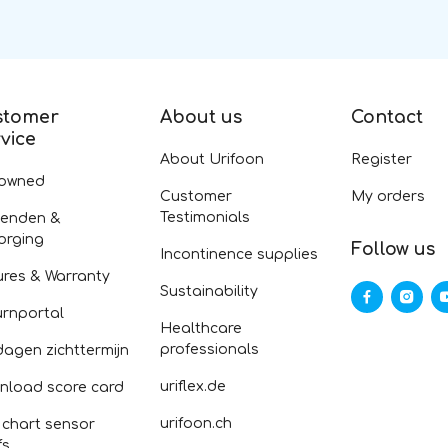
stomer
About us
Contact
vice
About Urifoon
Register
-owned
Customer
My orders
Testimonials
zenden &
orging
Follow us
Incontinence supplies
ures & Warranty
Sustainability
urnportal
Healthcare
professionals
dagen zichttermijn
uriflex.de
nload score card
urifoon.ch
 chart sensor
fs