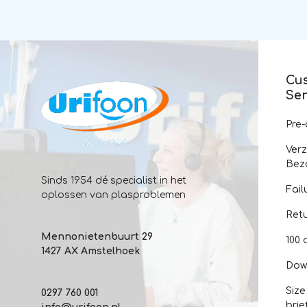
Cu
Ser
Pre
Ver
Bez
Sinds 1954 dé specialist in het
Fail
oplossen van plasproblemen
Ret
Mennonietenbuurt 29
100 
1427 AX Amstelhoek
Dow
Size
0297 760 001
brie