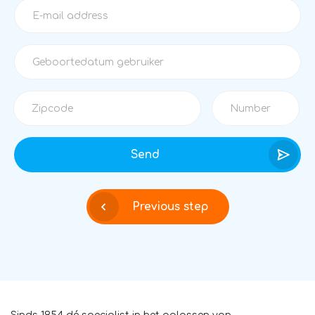
Send
Previous step