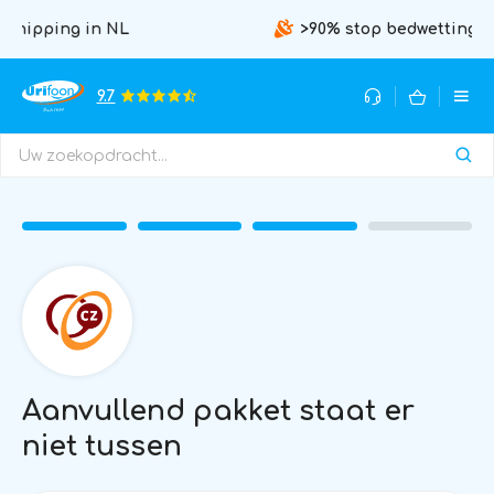
>90% stop bedwetting within 10 weeks
9.7
Aanvullend pakket staat er
niet tussen