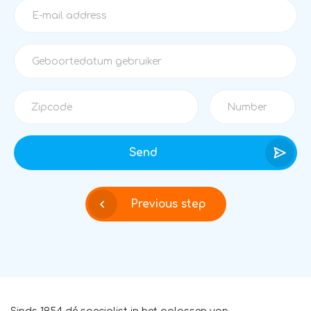
Send
Previous step