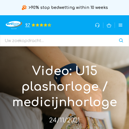
>90% stop bedwetting within 10 weeks
9.7
Video: U15
plashorloge /
medicijnhorloge
24/11/2021