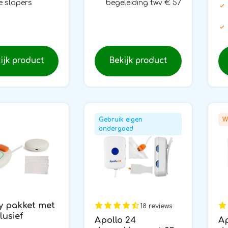
e slapers
begeleiding twv € 57
ijk product
Bekijk product
Gebruik eigen
W
ondergoed
y pakket met
18 reviews
clusief
Apollo 24
Ap
nen