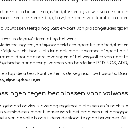
l meer dan bij kinderen, is bedplassen bij volwassen een onder
aamte en onzekerheid op, terwijl het meer voorkomt dan u den
p volwassen leeftijd nog last ervaart van plasongelukjes tijd
tress; in de privésferen of op het werk.
Medische ingreep; na bijvoorbeeld een operatie kan bedplasse
rfelijk; wellicht had u als kind ook moeite hiermee of speelt het b
Trauma; door hele nare ervaringen of het wegvallen van naaste
Psychische aandoening; vormen van borderline PDD-NOS, ADD
te stap die u best kunt zetten is de weg naar uw huisarts. Da
ogelijke oplossingen.
ssingen tegen bedplassen voor volwas
l gehoord advies is overdag regelmatig plassen en ’s nachts 
en verminderen, maar hiermee wordt het probleem niet aangepa
kels van de volle blaas tijdens de slaap te gaan herkennen. Dit we