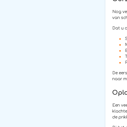
Nog vee
van sch
Dat u o
S
E
De eers
naar m
Oplo
Een vee
klacht
de prik