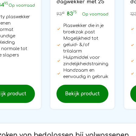
dagwekker met 25
d
95
84
t#1
Op voorraad
inleggers
s
75
83
60
93
12
Op voorraad
rty plaswekker
enen
Plaswekker die in je
sormat
broekzak past
undige
Mogelijkheid tot
leiding
geluid- &/of
 normale tot
trilalarm
e slapers
Hulpmiddel voor
zindelijkheidstraining
Handzaam en
eenvoudig in gebruik
ijk product
Bekijk product
aken van bedplassen bij volwassenen