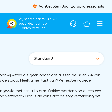
Aanbevolen door zorgprofessionals
Wij scoren een
9.7
uit
1260
beoordelingen
op
9,7
Klanten Vertellen.
Standaard
Maar wij weten als geen ander dat tussen de 1% en 2% van
 de slaap. Heeft u hier last van? Wij hebben goede
angevuld met een trilalarm. Wakker worden van alleen een
llend verzekerd? Dan is de kans dat de zorgverzekering het