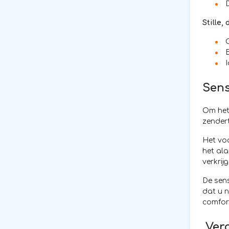
Stille,
Sens
Om het 
zendert
Het voo
het ala
verkrijg
De sens
dat u n
comfor
Verg