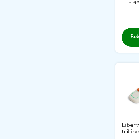
diep
Bek
Libert
tril in
katoe