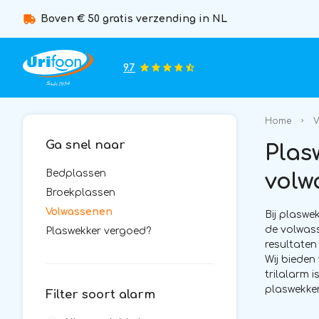
Boven € 50 gratis verzending in NL
9.7
Home
V
Ga snel naar
Plas
Bedplassen
volw
Broekplassen
Volwassenen
Bij plaswe
de volwass
Plaswekker vergoed?
resultaten
Wij bieden
trilalarm 
plaswekker
Filter soort alarm