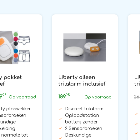
y pakket
Liberty alleen
Li
ef
trilalarm inclusief
tr
rbroeken#1
sensorbroeken#1
s
95
95
9
189
26
Op voorraad
Op voorraad
rty plaswekker
Discreet trilalarm
nsorbroeken
Oplaadstation
undige
batterij zender
leiding
2 Sensorbroeken
 normale tot
Deskundige