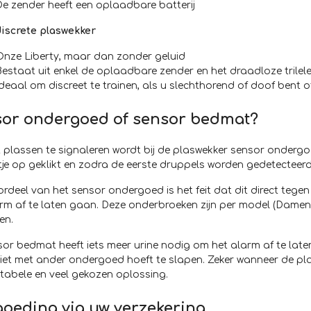
De zender heeft een oplaadbare batterij
 discrete plaswekker
Onze Liberty, maar dan zonder geluid
Bestaat uit enkel de oplaadbare zender en het draadloze trile
Ideaal om discreet te trainen, als u slechthorend of doof bent 
or ondergoed of sensor bedmat?
plassen te signaleren wordt bij de plaswekker sensor ondergo
je op geklikt en zodra de eerste druppels worden gedetecteerd
rdeel van het sensor ondergoed is het feit dat dit direct tegen
rm af te laten gaan. Deze onderbroeken zijn per model (Damens
en.
or bedmat heeft iets meer urine nodig om het alarm af te laten
iet met ander ondergoed hoeft te slapen. Zeker wanneer de plas
tabele en veel gekozen oplossing.
oeding via uw verzekering