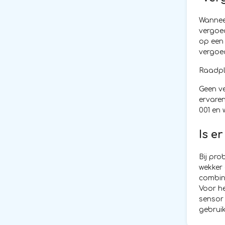
Wanneer
vergoed
op een 
vergoed
Raadple
Geen ve
ervaren
001 en 
Is e
Bij pr
wekker 
combin
Voor h
sensor 
gebruik