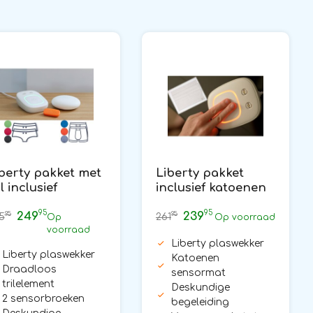
berty pakket met
Liberty pakket
il inclusief
inclusief katoenen
ensorbroeken#1
bedmat#1
95
95
249
239
95
95
5
261
Op
Op voorraad
voorraad
Liberty plaswekker
Liberty plaswekker
Katoenen
Draadloos
sensormat
trilelement
Deskundige
2 sensorbroeken
begeleiding