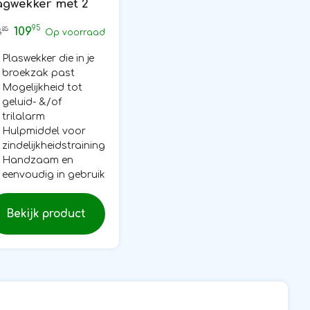
agwekker met 2
ensorbroeken
95
109
85
3
Op voorraad
Plaswekker die in je
broekzak past
Mogelijkheid tot
geluid- &/of
trilalarm
Hulpmiddel voor
zindelijkheidstraining
Handzaam en
eenvoudig in gebruik
Bekijk product