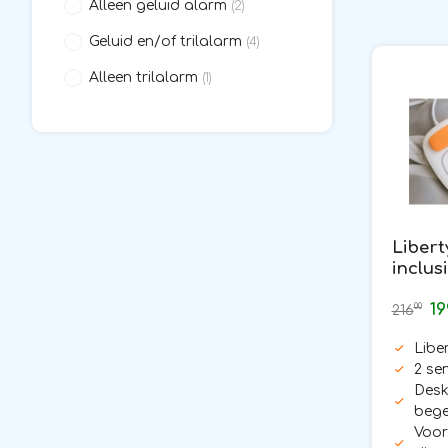
Alleen geluid alarm
(2)
Geluid en/of trilalarm
(4)
Alleen trilalarm
(1)
Libert
inclusi
senso
19
00
216
Libe
2 se
Desk
bege
Voor