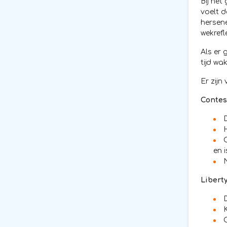
Bij het
voelt d
hersene
wekrefl
Als er 
tijd w
Er zijn
Contes
en 
Libert