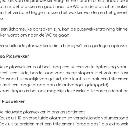
 gebruik van de plaswekker volgt er een alarm direct nadat de e
at u moet plassen en gaat naar de WC om de plas af te maken.
n het verband leggen tussen het wakker worden en het gevoel 
ex.
geen lichamelijke oorzaken zijn, kan de plaswekkertraining bi
akker wordt om naar de WC te gaan.
 verschillende plaswekkers die u hierbij wél een gedegen oplossi
sa Plaswekker
Deze plaswekker is al heel lang een succesvolle oplossing voo
Heeft een luide, harde toon voor diepe slapers. Het volume is w
Ontwaakt u moeilijk van geluid, dan kunt u er ook een trilelem
is met een lange draad aan de ontvanger gekoppeld)
Naast kopen is het ook mogelijk deze wekker te huren (ideaal
y Plaswekker
De nieuwste plaswekker in ons assortiment
Keuze uit 10 diverse luide alarmen en verschillende volumestan
Ook uit te breiden met een trilelement (draadloos!) als extra we