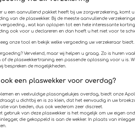
 u een aanvullend pakket heeft bij uw zorgverzekering, komt u 
ing van de plaswekker. Bij de meeste aanvullende verzekeringe
vergoeding , wat kan oplopen tot een hele interessante kortin
ing ook voor u declareren en dan hoeft u het niet voor te schi
eg onze tool en bekijk welke vergoeding uw verzekeraar biedt.
rgoeding? Vervelend, maar wij helpen u graag. Zo is huren va
 of de plaswekkertraining een passende oplossing voor u is. W
wij bespreken de mogelijkheden.
r ook een plaswekker voor overdag?
oblemen en veelvuldige plasongelukjes overdag, biedt onze Ap
draagt u dichtbij en is zo klein, dat het eenvoudig in uw broekz
atie van beiden, dus ook wederom zeer discreet.
et gebruik van deze plaswekker is het mogelijk om uw eigen on
inlegger, die gekoppeld is aan de wekker. In plaats van inlegg
en.