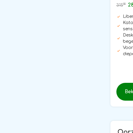
2
bedma
90
315
Libe
Kato
sen
Desk
bege
Voor
diep
Bek
Oorz