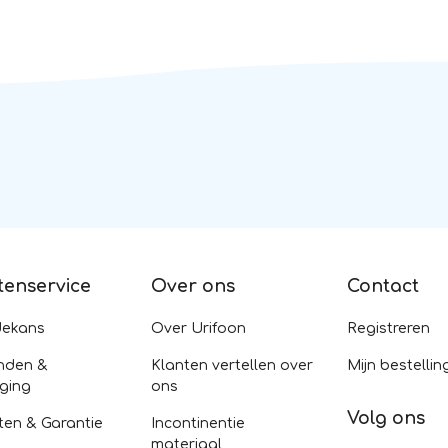
tenservice
Over ons
Contact
dekans
Over Urifoon
Registreren
nden &
Klanten vertellen over
Mijn bestellin
ging
ons
Volg ons
ten & Garantie
Incontinentie
materiaal