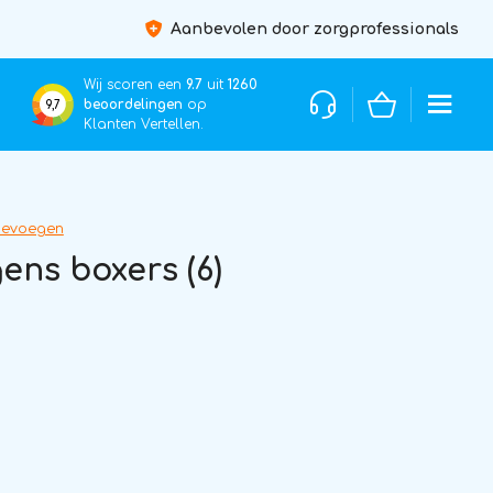
Aanbevolen door zorgprofessionals
Wij scoren een
9.7
uit
1260
beoordelingen
op
9,7
Klanten Vertellen.
oevoegen
ns boxers (6)