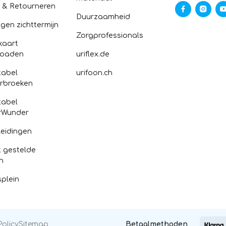
n & Retourneren
Duurzaamheid
gen zichttermijn
Zorgprofessionals
kaart
loaden
uriflex.de
abel
urifoon.ch
rbroeken
abel
rWunder
eidingen
 gestelde
n
splein
Policy
Sitemap
Betaalmethoden