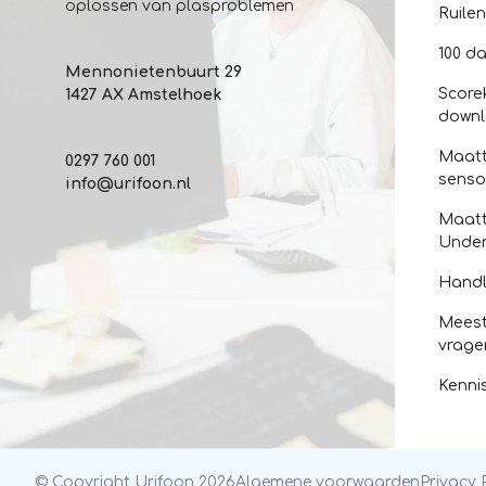
oplossen van plasproblemen
Ruile
100 da
Mennonietenbuurt 29
Score
1427 AX Amstelhoek
down
Maatt
0297 760 001
senso
info@urifoon.nl
Maatt
Unde
Handl
Meest
vrage
Kenni
© Copyright Urifoon 2026
Algemene voorwaarden
Privacy 