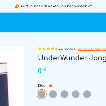
>90% binnen 10 weken van bedplassen af
66 reviews -
Je beoordeling t
UnderWunder Jonge
00
0
Kleur