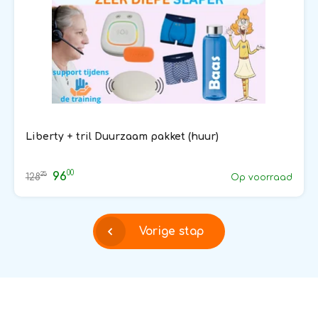
Liberty + tril Duurzaam pakket (huur)
00
96
25
128
Op voorraad
Vorige stap