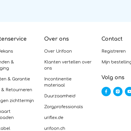
tenservice
Over ons
Contact
dekans
Over Urifoon
Registreren
nden &
Klanten vertellen over
Mijn bestellin
ging
ons
Volg ons
ten & Garantie
Incontinentie
materiaal
n & Retourneren
Duurzaamheid
gen zichttermijn
Zorgprofessionals
kaart
loaden
uriflex.de
abel
urifoon.ch