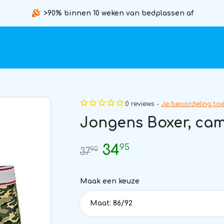
>90% binnen 10 weken van bedplassen af
0 reviews -
Je beoordeling to
Jongens Boxer, camo
95
34
90
37
Maak een keuze
Maat: 86/92