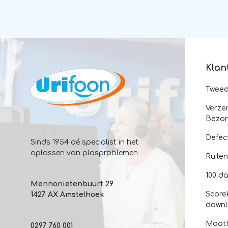
Klan
Twee
Verze
Bezor
Defec
Sinds 1954 dé specialist in het
oplossen van plasproblemen
Ruile
100 da
Mennonietenbuurt 29
Score
1427 AX Amstelhoek
down
Maatt
0297 760 001