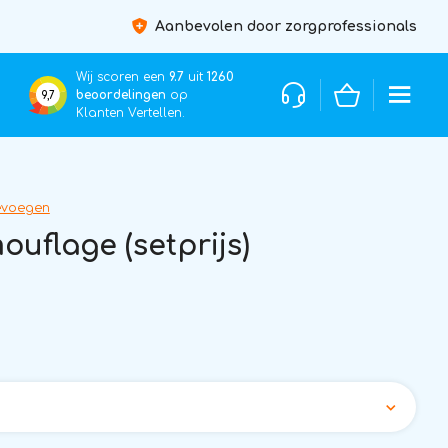
Aanbevolen door zorgprofessionals
Wij scoren een
9.7
uit
1260
beoordelingen
op
9,7
Klanten Vertellen.
evoegen
uflage (setprijs)