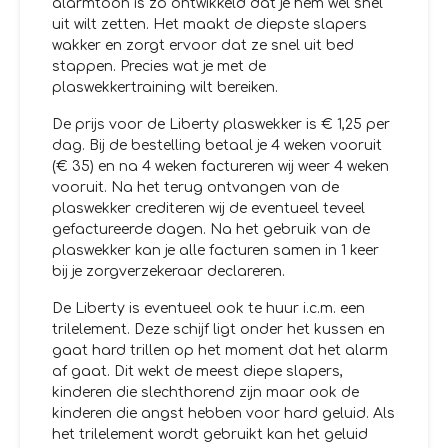
alarmtoon is zo ontwikkeld dat je hem wel snel
uit wilt zetten. Het maakt de diepste slapers
wakker en zorgt ervoor dat ze snel uit bed
stappen. Precies wat je met de
plaswekkertraining wilt bereiken.
De prijs voor de Liberty plaswekker is € 1,25 per
dag. Bij de bestelling betaal je 4 weken vooruit
(€ 35) en na 4 weken factureren wij weer 4 weken
vooruit. Na het terug ontvangen van de
plaswekker crediteren wij de eventueel teveel
gefactureerde dagen. Na het gebruik van de
plaswekker kan je alle facturen samen in 1 keer
bij je zorgverzekeraar declareren.
De Liberty is eventueel ook te huur i.c.m. een
trilelement. Deze schijf ligt onder het kussen en
gaat hard trillen op het moment dat het alarm
af gaat. Dit wekt de meest diepe slapers,
kinderen die slechthorend zijn maar ook de
kinderen die angst hebben voor hard geluid. Als
het trilelement wordt gebruikt kan het geluid